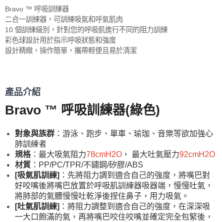
Bravo ™ 呼吸訓練器
二合一訓練器，可訓練吸氣和呼氣肌肉
10 個訓練級別，針對您的呼吸肌進行不同的阻力訓練
彩色球設計用於指示呼吸狀態和強度
設計精緻，操作簡單，攜帶輕便且易於清潔
產品介紹
Bravo ™ 呼吸訓練器(綠色)
對象與族群
：游泳、跑步、單車、瑜珈、音樂等欲加強心
肺訓練者
規格
：最大吸氣阻力
78
cmH2O
， 最大吐氣壓力
92
cmH2O
材質
：PP/PC/TPR/不鏽鋼/矽膠/ABS
[吸氣肌訓練]
：先將阻力調到適合自己的強度，將嘴巴對
好咬嘴後將嘴巴放置於呼吸肌訓練器吸器端，慢慢吐氣，
將肺部的氣體慢慢吐乾淨後捏住鼻子，用力吸氣。
[吐氣肌訓練]
：將阻力調整到適合自己的強度，在深深吸
一大口飽滿的氣，再將嘴巴咬住咬嘴並確定完全包緊後，