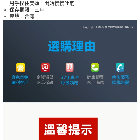
用手捏住雙頰，開始慢慢吐氣
保存期限
：三年
產地
：台灣