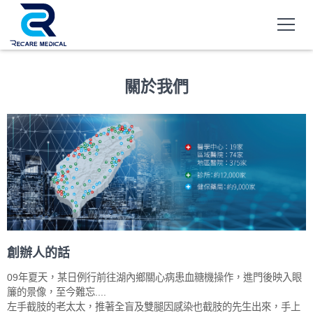
關於我們
創辦人的話
09年夏天，某日例行前往湖內鄉關心病患血糖機操作，進門後映入眼
簾的景像，至今難忘....
左手截肢的老太太，推著全盲及雙腿因感染也截肢的先生出來，手上