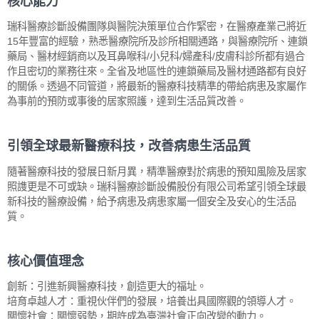
核心能力
瑞科醫療診斷設備團隊與醫院決策單位合作緊密，在醫療產業己將近
15年豐富的經驗，熟悉醫療院所及診所相關通路，與醫療院所、連鎖
藥局、醫材經銷商以及耳鼻喉科/小兒科/婦產科/皮膚科診所都有過合
作且密切的業務往來。全省及地區性的連鎖藥局及醫材通路都有良好
的關係。透過不同管道，將最新的醫療科技精準的帶給病患及家屬作
為事前的預防或事後的居家照護，達到生活品質改善。
引領全球最新醫療科技，改善病患生活品質
隨著醫療科技的發展日新月異，精準醫療對於病患的預知風險及居家
照謢更是不可或缺。瑞科醫療診斷設備股份有限公司希望引領全球最
新科技的醫療設備，給予病患及病患家屬一個安全及安心的生活品
質。
核心價值理念
創新：引進新興醫療科技，創造更大的福址。
培育卓越人才：重視伙伴們的發展，培養出具國際觀的領導人才。
關懷社會：關懷弱勢，期許成為臺灣社會正向改變的動力。