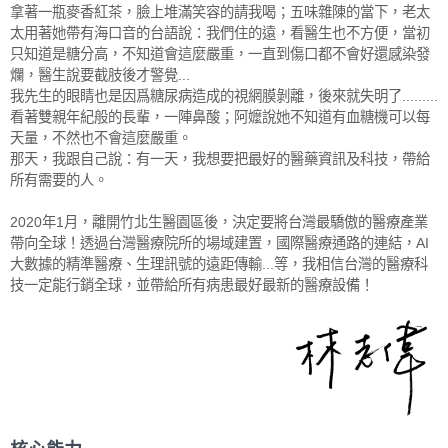
拿著一瓶麥香紅茶，臉上堆滿笑容的請我喝；五味雜陳的當下，老太
太用著她帶有海口音的台語說：我們住的遠，看醫生也不方便，當初
只知道是糖分高，不知道會這麼嚴重，一直到傷口都不會好還感染發
爛，醫生說要截肢後才警覺...
我先生的眼睛也是因爲糖尿病造成的視網膜剝離，後來就失明了.........
看著雙親年紀般的長輩，一陣鼻酸；阿嬤說她不知道有血糖機可以每
天量，不然也不會這麼嚴重。
那天，我跟自己說：有一天，我想要把最好的醫藥資訊及科技，帶給
所有需要的人。
2020年1月，離開竹北生醫園區後，決定要將台灣最驕傲的醫療產業
帶向全球！透過台灣醫療院所的場域建置，國際醫療通路的連結，AI
大數據的精準醫療、生理訊號的遠距傳輸...等，我相信台灣的醫療科
技一定能行銷全球，並帶給所有病患最好最新的醫療設備！