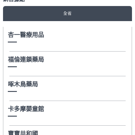
全省
杏一醫療用品
福倫連鎖藥局
啄木鳥藥局
卡多摩嬰童館
寶寶共和國