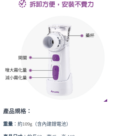
產品規格：
重量
：約
109g
（含內建鋰電池）