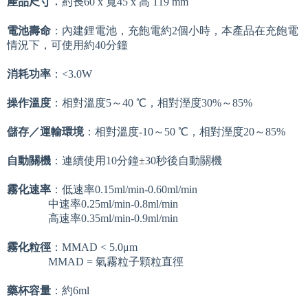
產品尺寸
：約長60
x 寬45 x 高 119 mm
電池壽命
：內建鋰電池，充飽電約2個小時，本產品在充飽電
情況下，可使用約40分鐘
消耗功率
：<3.0W
操作溫度
：相對溫度5～40 ℃，相對溼度30%～85%
儲存／運輸環境
：相對溫度-10～50 ℃，相對溼度20～85%
自動關機
：連續使用10分鐘
±
30秒後自動關機
霧化速率
：低速率0.15ml/min-0.60ml/min
中速率0.25ml/min-0.8ml/min
高速率0.35ml/min-0.9ml/min
霧化粒徑
：MMAD < 5.0μm
MMAD = 氣霧粒子顆粒直徑
藥杯容量
：約6ml