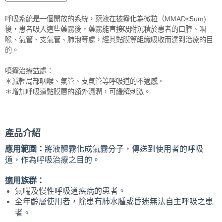
呼吸系統是一個開放的系統，藥液在被霧化為微粒（MMAD<5um)
後，患者吸入這些藥霧後，藥霧能直接吸附沉積於患者的口腔、咽
喉、氣管、支氣管、肺泡等處，經其黏膜等組織吸收而達到治療的目
的。
噴霧治療益處：
＊減輕局部咽喉、氣管、支氣管等呼吸道的不適感。
＊增加呼吸道黏膜層的額外濕潤，可緩解刺激。
產品介紹
應用範圍：
將液體霧化成氣霧分子，傳送到使用者的呼吸
道，作為呼吸治療之目的。
適用族群：
氣喘及慢性呼吸道疾病的患者。
全年齡層使用者，除患有肺水腫或昏迷無法自主呼吸之患
者。